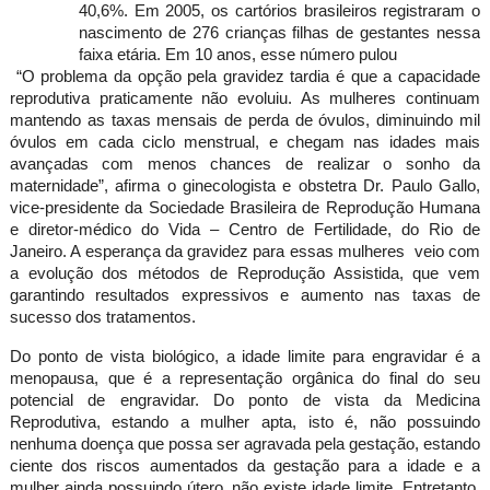
40,6%. Em 2005, os cartórios brasileiros registraram o
nascimento de 276 crianças filhas de gestantes nessa
faixa etária. Em 10 anos, esse número pulou
“O problema da opção pela gravidez tardia é que a capacidade
reprodutiva praticamente não evoluiu. As mulheres continuam
mantendo as taxas mensais de perda de óvulos, diminuindo mil
óvulos em cada ciclo menstrual, e chegam nas idades mais
avançadas com menos chances de realizar o sonho da
maternidade”, afirma o ginecologista e obstetra Dr. Paulo Gallo,
vice-presidente da Sociedade Brasileira de Reprodução Humana
e diretor-médico do Vida – Centro de Fertilidade, do Rio de
Janeiro. A esperança da gravidez para essas mulheres veio com
a evolução dos métodos de Reprodução Assistida, que vem
garantindo resultados expressivos e aumento nas taxas de
sucesso dos tratamentos.
Do ponto de vista biológico, a idade limite para engravidar é a
menopausa, que é a representação orgânica do final do seu
potencial de engravidar. Do ponto de vista da Medicina
Reprodutiva, estando a mulher apta, isto é, não possuindo
nenhuma doença que possa ser agravada pela gestação, estando
ciente dos riscos aumentados da gestação para a idade e a
mulher ainda possuindo útero, não existe idade limite. Entretanto,