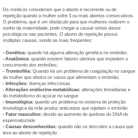
Os médicos consideram que o aborto é recorrente ou de
repetição quando a mulher sofre 3 ou mais abortos consecutivos.
O problema, que é um obstáculo para que mulheres realizem o
sonho da maternidade, pode chegar a causar sérios danos
psicológicos nas pacientes. O aborto de repetição possui
múltiplas causas, sendo as mais freqüentes:
- Genética:
quando há alguma alteração genética no embrião;
- Anatômica:
quando existem fatores uterinos que impedem o
crescimento dos embriões;
- Trombofilia:
Quando há um problema de coagulação no sangue
da mulher que obstrui os vasos que alimentam o embrião;
- Infecções:
doenças infecciosas
- Alterações endócrino-metabólicas:
alterações tireoidianas e
do metabolismo do açúcar no sangue
- Imunológica:
quando um problema no sistema de proteção
imunológica da mãe produz anticorpos que rejeitam o embrião
- Fator masculino:
devido ao aumento de quebras do DNA do
espermatozóide
- Causas desconhecidas:
quando não se descobre a causa que
leva ao aborto de repetição