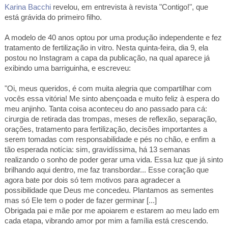
Karina Bacchi
revelou, em entrevista à revista "Contigo!", que
está grávida do primeiro filho.
A modelo de 40 anos optou por uma produção independente e fez
tratamento de fertilização in vitro. Nesta quinta-feira, dia 9, ela
postou no Instagram a capa da publicação, na qual aparece já
exibindo uma barriguinha, e escreveu:
"Oi, meus queridos, é com muita alegria que compartilhar com
vocês essa vitória! Me sinto abençoada e muito feliz à espera do
meu anjinho. Tanta coisa aconteceu do ano passado para cá:
cirurgia de retirada das trompas, meses de reflexão, separação,
orações, tratamento para fertilização, decisões importantes a
serem tomadas com responsabilidade e pés no chão, e enfim a
tão esperada notícia: sim, gravidíssima, há 13 semanas
realizando o sonho de poder gerar uma vida. Essa luz que já sinto
brilhando aqui dentro, me faz transbordar... Esse coração que
agora bate por dois só tem motivos para agradecer a
possibilidade que Deus me concedeu. Plantamos as sementes
mas só Ele tem o poder de fazer germinar [...]
Obrigada pai e mãe por me apoiarem e estarem ao meu lado em
cada etapa, vibrando amor por mim a família está crescendo.