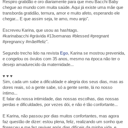
Respiro gratidão e oro diariamente para que meu Bacchi Baby
chegue ao mundo com muita saúde. Aqui já existe uma mãe que
transborda gratidão, ternura, amor e muito afeto, esperando ele
chegar... E que assim seja, te amo, meu anjo".
Escreveu Karina, que usou as hashtags.
#karinabacchi #grávida #13semanas #blessed #pregnant
#pregnancy #mãe#feliz".
Segundo trecho lido na revista
Ego
, Karina se mostrou prevenida,
e congelou os óvulos com 35 anos, mesmo na época não ter o
desejo amadurecido da maternidade...
♥ ♥ ♥
Sim, cada um sabe a dificuldade e alegria dos seus dias, mas as
dores reais, só a gente sabe, só a gente sente, lá no nosso
íntimo...
E falar da nossa intimidade, das nossas escolhas, das nossas
perdas e dificuldades, por vezes dói, e não é tão confortante...
E Karina, não passou por dias muitos confortantes, mas agora
faz questão de dizer: estou plena, feliz, realizando um sonho que
floresceu e me fez reviver após dias difíceis da minha vida, e