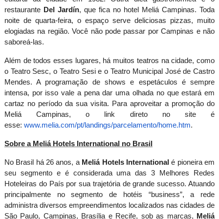
restaurante
Del Jardín
, que fica no hotel Meliá Campinas. Toda
noite de quarta-feira, o espaço serve deliciosas pizzas, muito
elogiadas na região. Você não pode passar por Campinas e não
saboreá-las.
Além de todos esses lugares, há muitos teatros na cidade, como
o Teatro Sesc, o Teatro Sesi e o Teatro Municipal José de Castro
Mendes. A programação de shows e espetáculos é sempre
intensa, por isso vale a pena dar uma olhada no que estará em
cartaz no período da sua visita. Para aproveitar a promoção do
Meliá Campinas, o link direto no site é
esse:
www.melia.com/pt/landings/parcelamento/home.htm
.
Sobre a Meliá Hotels International no Brasil
No Brasil há 26 anos, a
Meliá Hotels International
é pioneira em
seu segmento e é considerada uma das 3 Melhores Redes
Hoteleiras do País por sua trajetória de grande sucesso. Atuando
principalmente no segmento de hotéis “business”, a rede
administra diversos empreendimentos localizados nas cidades de
São Paulo, Campinas, Brasília e Recife, sob as marcas,
Meliá