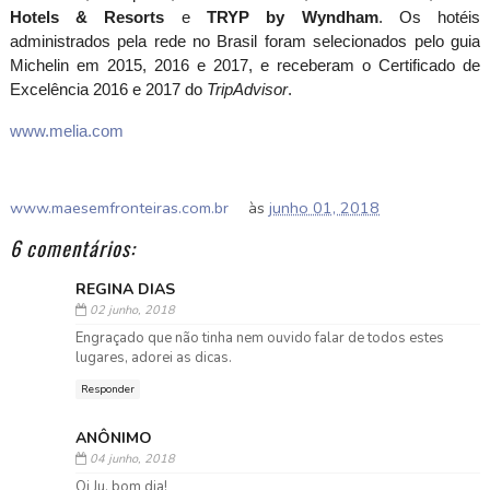
Hotels & Resorts
e
TRYP by Wyndham
. Os hotéis
administrados pela rede no Brasil foram selecionados pelo guia
Michelin em 2015, 2016 e 2017, e receberam o Certificado de
Excelência 2016 e 2017 do
TripAdvisor
.
www.melia.com
www.maesemfronteiras.com.br
às
junho 01, 2018
6 comentários:
REGINA DIAS
02 junho, 2018
Engraçado que não tinha nem ouvido falar de todos estes
lugares, adorei as dicas.
Responder
ANÔNIMO
04 junho, 2018
Oi Ju, bom dia!