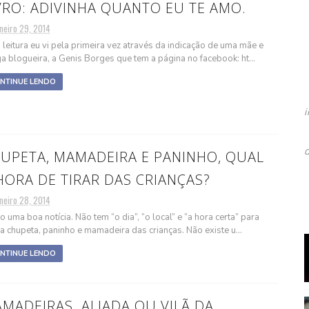
VRO: ADIVINHA QUANTO EU TE AMO.
neiro 29, 2014
 leitura eu vi pela primeira vez através da indicação de uma mãe e
a blogueira, a Genis Borges que tem a página no facebook: ht...
NTINUE LENDO
UPETA, MAMADEIRA E PANINHO, QUAL
HORA DE TIRAR DAS CRIANÇAS?
neiro 28, 2014
o uma boa notícia. Não tem “o dia”, “o local” e “a hora certa” para
r a chupeta, paninho e mamadeira das crianças. Não existe u...
NTINUE LENDO
MADEIRAS. ALIADA OU VILÃ DA