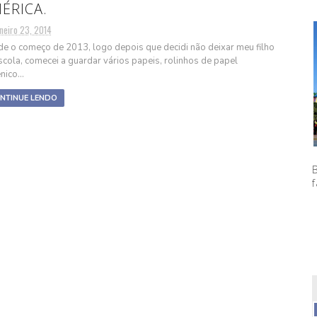
ÉRICA.
neiro 23, 2014
e o começo de 2013, logo depois que decidi não deixar meu filho
scola, comecei a guardar vários papeis, rolinhos de papel
nico...
NTINUE LENDO
f