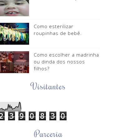
Como esterilizar
roupinhas de bebê.
Como escolher a madrinha
ou dinda dos nossos
filhos?
Visitantes
2
3
9
0
8
3
0
Parceria