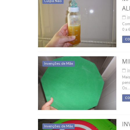
Culpa Não
AL
ja
Com 
0 a 
CO
MI
Invenções de Mãe
ja
Mais
pens
Os...
CO
IN
Invenções de Mãe