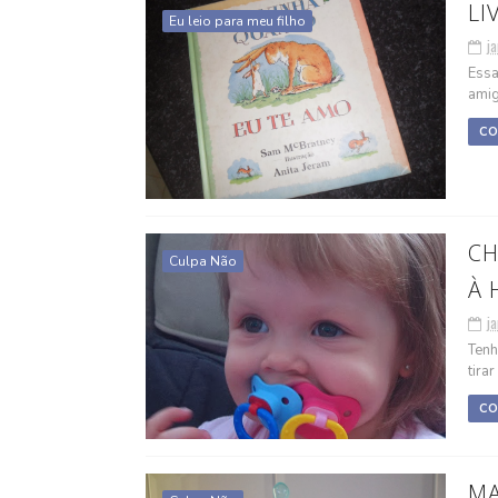
LI
Eu leio para meu filho
ja
Essa
amig
CO
CH
Culpa Não
À 
ja
Tenh
tira
CO
MA