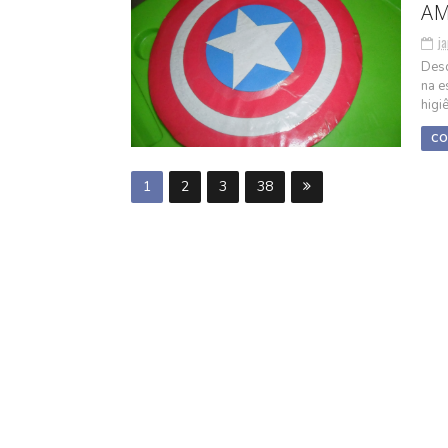
AM
ja
Desd
na e
higiê
CO
1
2
3
38