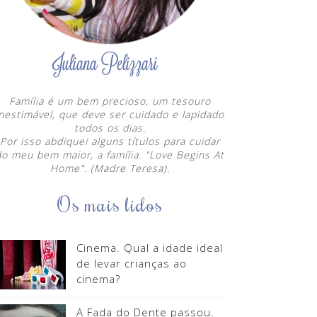
Família é um bem precioso, um tesouro
inestimável, que deve ser cuidado e lapidado
todos os dias.
Por isso abdiquei alguns títulos para cuidar
do meu bem maior, a família. "Love Begins At
Home". (Madre Teresa).
Os mais lidos
Cinema. Qual a idade ideal
de levar crianças ao
cinema?
A Fada do Dente passou.