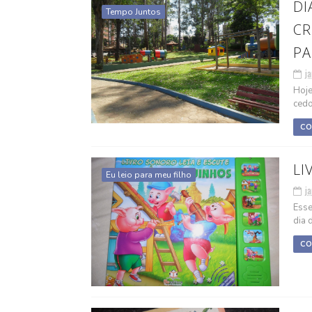
DI
Tempo Juntos
CR
PA
ja
Hoje
cedo
CO
LI
Eu leio para meu filho
ja
Esse
dia d
CO