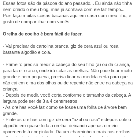
Essas fotos são da páscoa do ano passado... Eu ainda não tinha
nem criado o meu blog, mas já sonhava com ele faz tempo...
Pois faço muitas coisas bacanas aqui em casa com meu filho, e
gosto de compartilhar com vocês.
Orelha de coelho é bem fácil de fazer.
- Vai precisar de cartolina branca, giz de cera azul ou rosa,
bastante algodão e cola.
- Primeiro precisa medir a cabeça do seu filho (a) ou da criança,
para fazer o arco, onde irá colar as orelhas.
Não pode ficar muito
grande e nem pequena, precisa ficar na medida certa para que
não cai em cima dos olhos ou de repente não entre na cabeça da
criança.
- Depois de medir, você corta conforme o tamanho da cabeça. A
largura pode ser de
3 a
4 centímetros
.
- As orelhas você faz como se fosse uma folha de árvore bem
grande.
- Pinte as orelhas com giz de cera "azul ou rosa" e depois cole o
algodão em quase toda a orelha, deixando apenas o meio
aparecendo à cor pintada. Da um charminho a mais nas orelhas.