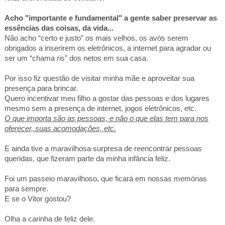
Acho "importante e fundamental" a gente saber preservar as
essências das coisas, da vida...
Não acho “certo e justo” os mais velhos, os avós serem
obrigados a inserirem os eletrônicos, a internet para agradar ou
ser um “chama ris” dos netos em sua casa.
Por isso fiz questão de visitar minha mãe e aproveitar sua
presença para brincar.
Quero incentivar meu filho a gostar das pessoas e dos lugares
mesmo sem a presença de internet, jogos eletrônicos, etc.
O que importa são as pessoas, e não o que elas tem para nos
oferecer, suas acomodações, etc.
E ainda tive a maravilhosa surpresa de reencontrar pessoas
queridas, que fizeram parte da minha infância feliz.
Foi um passeio maravilhoso, que ficará em nossas memórias
para sempre.
E se o Vitor gostou?
Olha a carinha de feliz dele.