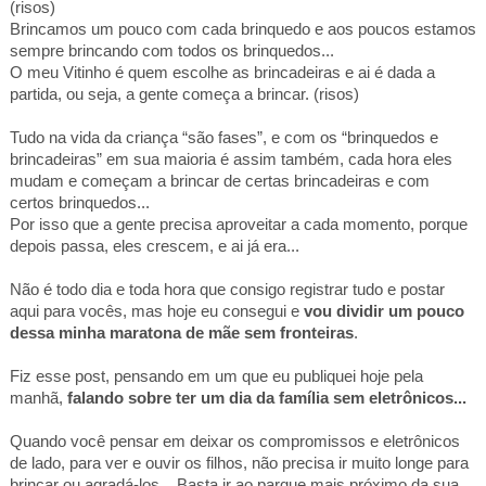
(risos)
Brincamos um pouco com cada brinquedo e aos poucos estamos
sempre brincando com todos os brinquedos...
O meu Vitinho é quem escolhe as brincadeiras e ai é dada a
partida, ou seja, a gente começa a brincar. (risos)
Tudo na vida da criança “são fases”, e com os “brinquedos e
brincadeiras” em sua maioria é assim também, cada hora eles
mudam e começam a brincar de certas brincadeiras e com
certos brinquedos...
Por isso que a gente precisa aproveitar a cada momento, porque
depois passa, eles crescem, e ai já era...
Não é todo dia e toda hora que consigo registrar tudo e postar
aqui para vocês, mas hoje eu consegui e
vou dividir um pouco
dessa minha maratona de mãe sem fronteiras
.
Fiz esse post, pensando em um que eu publiquei hoje pela
manhã,
falando sobre ter um dia da família sem eletrônicos...
Quando você pensar em deixar os compromissos e eletrônicos
de lado, para ver e ouvir os filhos, não precisa ir muito longe para
brincar ou agradá-los... Basta ir ao parque mais próximo da sua