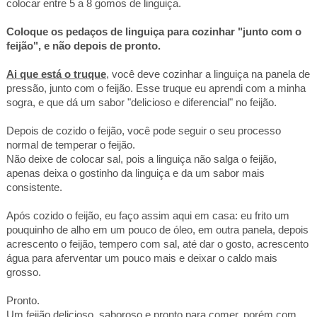
colocar entre
5 a
8 gomos de linguiça.
Coloque os pedaços de
linguiça
para cozinhar "junto com o
feijão", e não depois de pronto.
Ai que está o truque
, você deve cozinhar a linguiça na panela de
pressão, junto com o feijão. Esse truque eu aprendi com a minha
sogra, e que dá um sabor "delicioso e diferencial" no feijão.
Depois de cozido o feijão, você pode seguir o seu processo
normal de temperar o feijão.
Não deixe de colocar sal, pois a linguiça não salga o feijão,
apenas deixa o gostinho da linguiça e da um sabor mais
consistente.
Após cozido o feijão, eu faço assim aqui em casa: eu frito um
pouquinho de alho em um pouco de óleo, em outra panela, depois
acrescento o feijão, tempero com sal, até dar o gosto, acrescento
água para aferventar um pouco mais e deixar o caldo mais
grosso.
Pronto.
Um feijão delicioso, saboroso e pronto para comer, porém com