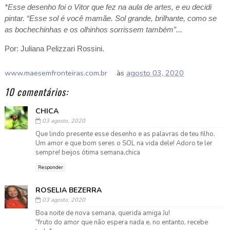
*Esse desenho foi o Vitor que fez na aula de artes, e eu decidi
pintar. “Esse sol é você mamãe. Sol grande, brilhante, como se
as bochechinhas e os olhinhos sorrissem também”...
Por: Juliana Pelizzari Rossini.
www.maesemfronteiras.com.br
às
agosto 03, 2020
10 comentários:
CHICA
03 agosto, 2020
Que lindo presente esse desenho e as palavras de teu filho.
Um amor e que bom seres o SOL na vida dele! Adoro te ler
sempre! beijos ótima semana,chica
Responder
ROSELIA BEZERRA
03 agosto, 2020
Boa noite de nova semana, querida amiga Ju!
“fruto do amor que não espera nada e, no entanto, recebe