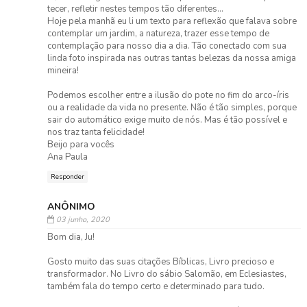
tecer, refletir nestes tempos tão diferentes...
Hoje pela manhã eu li um texto para reflexão que falava sobre
contemplar um jardim, a natureza, trazer esse tempo de
contemplação para nosso dia a dia. Tão conectado com sua
linda foto inspirada nas outras tantas belezas da nossa amiga
mineira!
Podemos escolher entre a ilusão do pote no fim do arco-íris
ou a realidade da vida no presente. Não é tão simples, porque
sair do automático exige muito de nós. Mas é tão possível e
nos traz tanta felicidade!
Beijo para vocês
Ana Paula
Responder
ANÔNIMO
03 junho, 2020
Bom dia, Ju!
Gosto muito das suas citações Bíblicas, Livro precioso e
transformador. No Livro do sábio Salomão, em Eclesiastes,
também fala do tempo certo e determinado para tudo.