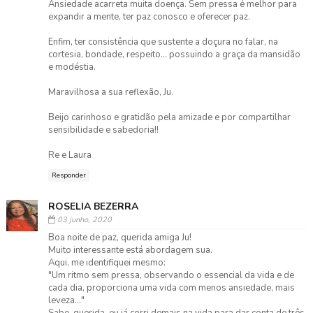
Ansiedade acarreta muita doença. Sem pressa é melhor para
expandir a mente, ter paz conosco e oferecer paz.
Enfim, ter consistência que sustente a doçura no falar, na
cortesia, bondade, respeito... possuindo a graça da mansidão
e modéstia.
Maravilhosa a sua reflexão, Ju.
Beijo carinhoso e gratidão pela amizade e por compartilhar
sensibilidade e sabedoria!!
Re e Laura
Responder
ROSELIA BEZERRA
03 junho, 2020
Boa noite de paz, querida amiga Ju!
Muito interessante está abordagem sua.
Aqui, me identifiquei mesmo:
"Um ritmo sem pressa, observando o essencial da vida e de
cada dia, proporciona uma vida com menos ansiedade, mais
leveza..."
Sabe, querida, eu já corri demais na vida para dar conta de três