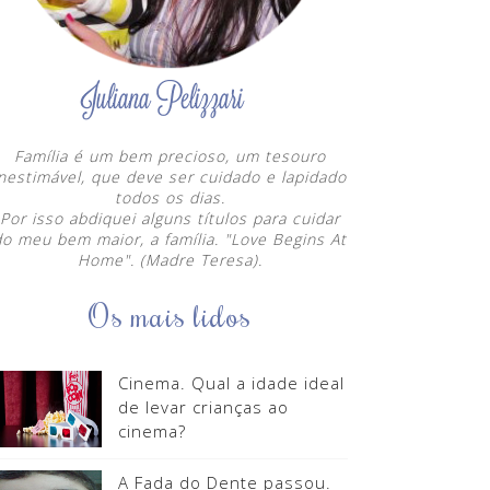
Família é um bem precioso, um tesouro
inestimável, que deve ser cuidado e lapidado
todos os dias.
Por isso abdiquei alguns títulos para cuidar
do meu bem maior, a família. "Love Begins At
Home". (Madre Teresa).
Os mais lidos
Cinema. Qual a idade ideal
de levar crianças ao
cinema?
A Fada do Dente passou.