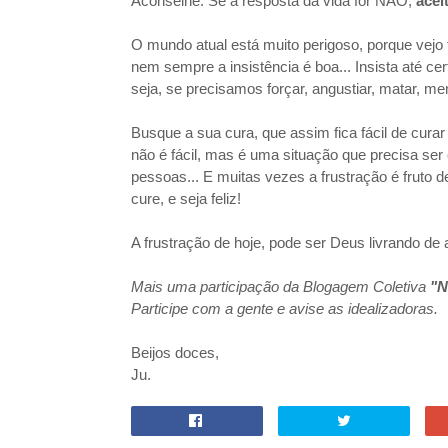
Aconselhe: Se a resposta da vida for NÃO,
acei
O mundo atual está muito perigoso, porque vejo 
nem sempre a insistência é boa... Insista até cer
seja, se precisamos forçar, angustiar, matar, ment
Busque a sua cura, que assim fica fácil de curar
não é fácil, mas é uma situação que precisa ser
pessoas... E muitas vezes a frustração é fruto de
cure, e seja feliz!
A frustração de hoje, pode ser Deus livrando de a
Mais uma participação da Blogagem Coletiva
"N
Participe com a gente e avise as idealizadoras.
Beijos doces,
Ju.