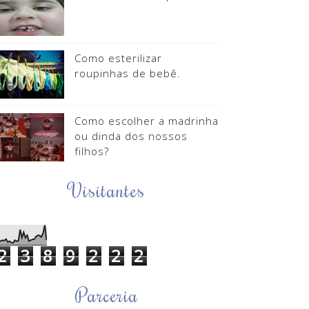
Como esterilizar
roupinhas de bebê.
Como escolher a madrinha
ou dinda dos nossos
filhos?
Visitantes
2
3
8
9
2
2
2
Parceria