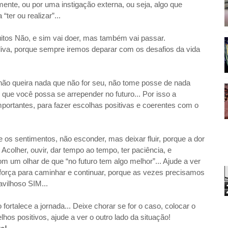
te, ou por uma instigação externa, ou seja, algo que
ter ou realizar”...
itos Não, e sim vai doer, mas também vai passar.
va, porque sempre iremos deparar com os desafios da vida
 não queira nada que não for seu, não tome posse de nada
u que você possa se arrepender no futuro... Por isso a
mportantes, para fazer escolhas positivas e coerentes com o
e os sentimentos, não esconder, mas deixar fluir, porque a dor
. Acolher, ouvir, dar tempo ao tempo, ter paciência, e
om um olhar de que “no futuro tem algo melhor”... Ajude a ver
r força para caminhar e continuar, porque as vezes precisamos
vilhoso SIM...
 fortalece a jornada... Deixe chorar se for o caso, colocar o
hos positivos, ajude a ver o outro lado da situação!