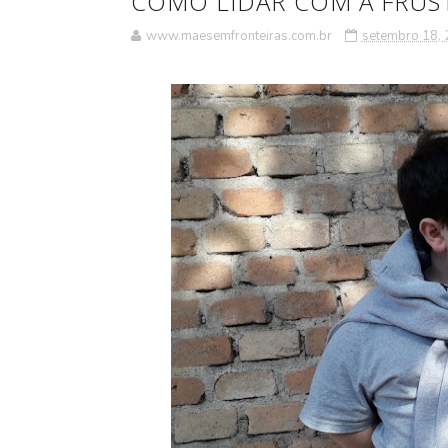
COMO LIDAR COM A FRUS
www.maesemfronteiras.com.br
setembro 18,