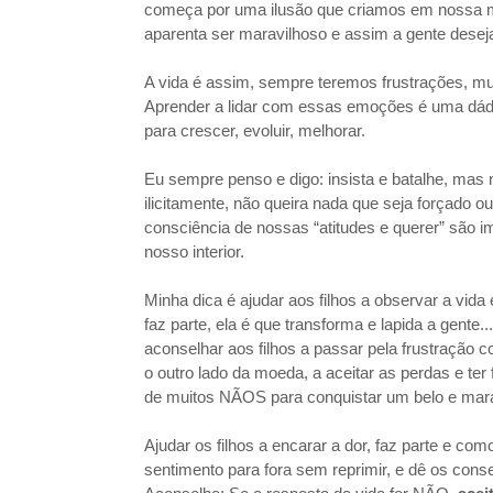
começa por uma ilusão que criamos em nossa men
aparenta ser maravilhoso e assim a gente deseja “
A vida é assim, sempre teremos frustrações, mu
Aprender a lidar com essas emoções é uma dádi
para crescer, evoluir, melhorar.
Eu sempre penso e digo: insista e batalhe, mas
ilicitamente, não queira nada que seja forçado o
consciência de nossas “atitudes e querer” são i
nosso interior.
Minha dica é ajudar aos filhos a observar a vida 
faz parte, ela é que transforma e lapida a gente..
aconselhar aos filhos a passar pela frustração c
o outro lado da moeda, a aceitar as perdas e te
de muitos NÃOS para conquistar um belo e mara
Ajudar os filhos a encarar a dor, faz parte e como
sentimento para fora sem reprimir, e dê os consel