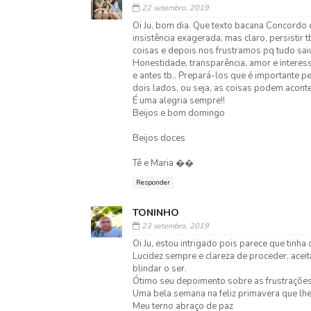
22 setembro, 2019
Oi Ju, bom dia. Que texto bacana Concordo 
insistência exagerada, mas claro, persistir 
coisas e depois nos frustramos pq tudo saiu
Honestidade, transparência, amor e interes
e antes tb.. Prepará-los que é importante p
dois lados, ou seja, as coisas podem aconte
É uma alegria sempre!!
Beijos e bom domingo
Beijos doces
Tê e Maria ��
Responder
TONINHO
23 setembro, 2019
Oi Ju, estou intrigado pois parece que tinha
Lucidez sempre e clareza de proceder, acei
blindar o ser.
Ótimo seu depoimento sobre as frustrações 
Uma bela semana na feliz primavera que lhe
Meu terno abraço de paz