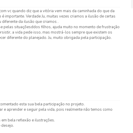
com vc quando diz que a vitória vem mais da caminhada do que da
tb é importante. Verdade Ju, muitas vezes criamos a ilusão de certas
 diferente da ilusão que criamos .
se pelas situaçõesddos filhos, ajuda muito no momento de frustração
ersistir, a vida pede isso, mas mostrá-los sempre que existem os
cer diferente do planejado. Ju, muito obrigada pela participação.
 comentado esta sua bela participação no projeto.
tar e aprender e seguir pela vida, pois realmente não temos como
em bela reflexão e ilustrações.
 desejo.