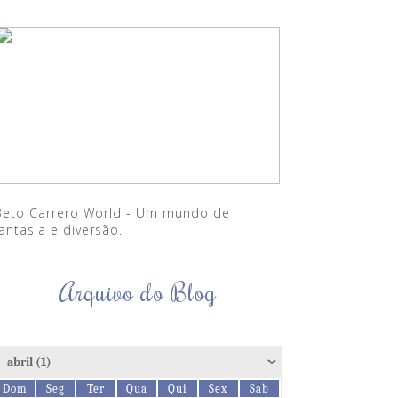
Beto Carrero World - Um mundo de
antasia e diversão.
Arquivo do Blog
Dom
Seg
Ter
Qua
Qui
Sex
Sab