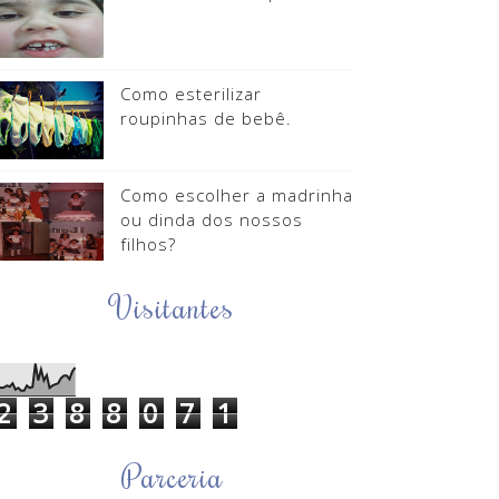
Como esterilizar
roupinhas de bebê.
Como escolher a madrinha
ou dinda dos nossos
filhos?
Visitantes
2
3
8
8
0
7
1
Parceria