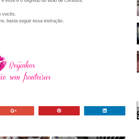
 e esse é o segredo do Bolo de Cenoura.
m vocês.
o, basta seguir essa instrução.