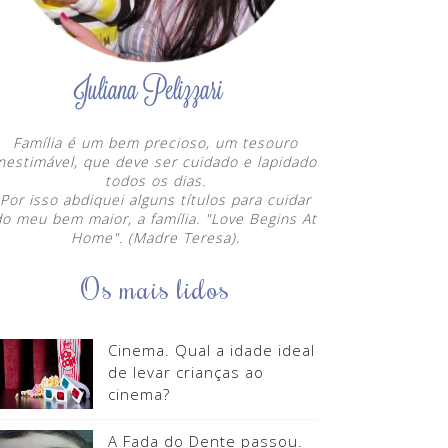
Família é um bem precioso, um tesouro
inestimável, que deve ser cuidado e lapidado
todos os dias.
Por isso abdiquei alguns títulos para cuidar
do meu bem maior, a família. "Love Begins At
Home". (Madre Teresa).
Os mais lidos
Cinema. Qual a idade ideal
de levar crianças ao
cinema?
A Fada do Dente passou.