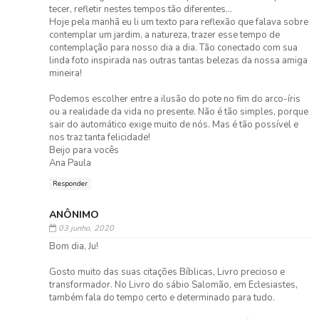
tecer, refletir nestes tempos tão diferentes...
Hoje pela manhã eu li um texto para reflexão que falava sobre
contemplar um jardim, a natureza, trazer esse tempo de
contemplação para nosso dia a dia. Tão conectado com sua
linda foto inspirada nas outras tantas belezas da nossa amiga
mineira!
Podemos escolher entre a ilusão do pote no fim do arco-íris
ou a realidade da vida no presente. Não é tão simples, porque
sair do automático exige muito de nós. Mas é tão possível e
nos traz tanta felicidade!
Beijo para vocês
Ana Paula
Responder
ANÔNIMO
03 junho, 2020
Bom dia, Ju!
Gosto muito das suas citações Bíblicas, Livro precioso e
transformador. No Livro do sábio Salomão, em Eclesiastes,
também fala do tempo certo e determinado para tudo.