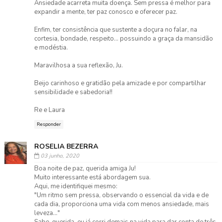
Ansiedade acarreta muita doença. Sem pressa é melhor para
expandir a mente, ter paz conosco e oferecer paz.
Enfim, ter consistência que sustente a doçura no falar, na
cortesia, bondade, respeito... possuindo a graça da mansidão
e modéstia.
Maravilhosa a sua reflexão, Ju.
Beijo carinhoso e gratidão pela amizade e por compartilhar
sensibilidade e sabedoria!!
Re e Laura
Responder
ROSELIA BEZERRA
03 junho, 2020
Boa noite de paz, querida amiga Ju!
Muito interessante está abordagem sua.
Aqui, me identifiquei mesmo:
"Um ritmo sem pressa, observando o essencial da vida e de
cada dia, proporciona uma vida com menos ansiedade, mais
leveza..."
Sabe, querida, eu já corri demais na vida para dar conta de três