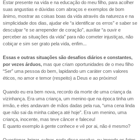
Estar presente na vida e na educação do meu filho, para acolher
suas angustias e dúvidas com abraços e exemplos de bom
ânimo, mostrar as coisas boas da vida através da natureza e na
simplicidade dos dias, ajudar ele “a identificar os erros” e saber se
desculpar “e se arrepender de coração”, auxiliar “a ouvir e
perceber as situações da vida” para não cometer injustiças, não
cobiçar e sim ser grato pela vida, enfim...
Essas e outras situações são desafios diários e constantes,
por vezes árduos,
mas que criam oportunidades de o meu filho
“Ser” uma pessoa do bem, lapidando um caráter com valores
éticos, no amor e temor (respeito) a Deus e ao próximo!
Quando eu era bem nova, recordo da morte de uma criança da
vizinhança. Era uma criança, um menino que na época tinha um
irmão, e eles andavam de mãos dadas pela rua, “uma cena linda
que não sai da minha cabeça até hoje”. Era um menino, uma
criança, inocente, mas teve câncer e faleceu!
E quanto exemplo à gente conhece e vê por ai, não é mesmo?
Questionar, brigar, culpar, nada disso resolve, ou impede os fatos