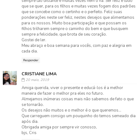
sempre tão distante e muitas vezes nem o há. Ser feliz é tudo
que se quer, para os filhos e muitas vezes fogem dos padrões
que se concebe como o certinho e o perfeito. Feliz suas
ponderações neste ser feliz, nestes desejos que alimentamos
para os nossos. Muito boa participação e que possam os
filhos trilharem sempre o caminho do bem e que busquem
sempre a felicidade, que brota de seu coração.
Gostei de ler.
Meu abraço e boa semana para vocês, com paz e alegria em
cada dia.
Responder
CRISTIANE LIMA
20 maio, 2019
Amiga querida, viver o presente e educá-los é a melhor
maneira de fazer o melhor pra eles no futuro.
Almejamos inúmeras coisas mais não sabemos de fato o que
se tornarão.
Os desejos não muitos e o melhor é o que queremos...
Que carreguem consigo um pouquinho do temos semeado dia
após dia.
Obrigada amiga por sempre vir conosco,
bjs, Cris