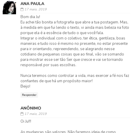
ANA PAULA
17 maio, 2019
Bom dia Ju!
Eu achei tão bonita a fotografia que abre a tua postagem. Mas,
à medida em que fui lendo o texto, vi ainda mais beleza na foto
porque ela é a essência de tudo o que você fala.
Integrar o individual com o coletivo, ter ética, gentileza, boas
maneiras e tudo isso é mesmo no presente, no estar presente
para ir orientando, repreendendo, se alegrando nesse
cotidiano de pequenas coisas que ao final, vão se somando
para mostrar esse ser tão Ser que cresce e vai se tornando
responsável por suas escolhas.
Nunca teremos como controlar a vida, mas exercer a fé nos faz
confiantes de que há um propósito maior!
Beijo!
Responder
ANÔNIMO
17 maio, 2019
Oi Ju!!!
As mudanças são velozes. Não fazemos ideia de como