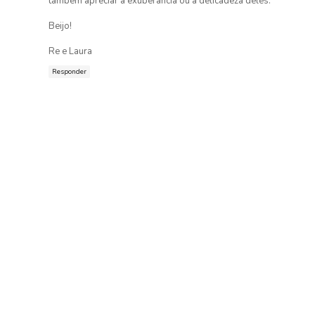
também apreciar a exuberância ou a delicadeza deles.
Beijo!
Re e Laura
Responder