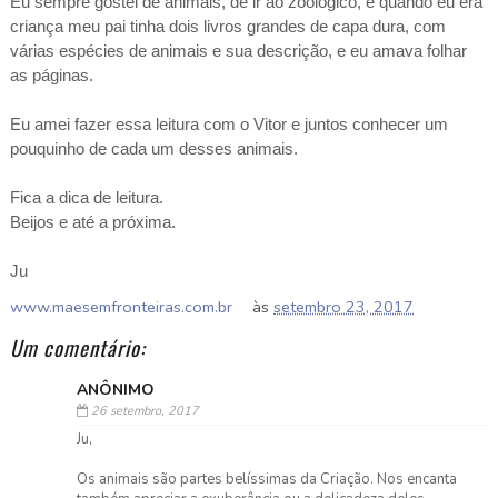
Eu sempre gostei de animais, de ir ao zoológico, e quando eu era
criança meu pai tinha dois livros grandes de capa dura, com
várias espécies de animais e sua descrição, e eu amava folhar
as páginas.
Eu amei fazer essa leitura com o Vitor e juntos conhecer um
pouquinho de cada um desses animais.
Fica a dica de leitura.
Beijos e até a próxima.
Ju
www.maesemfronteiras.com.br
às
setembro 23, 2017
Um comentário:
ANÔNIMO
26 setembro, 2017
Ju,
Os animais são partes belíssimas da Criação. Nos encanta