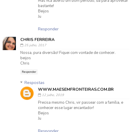
Mas fica aberto um bom período, da para aproveitar
bastante!
Beijos
Ju
Responder
CHRIS FERREIRA
25 julho, 2017
Nossa, pura diversão! Fiquei com vontade de conhecer.
beijos
Chris
Responder
Respostas
WWW.MAESEMFRONTEIRAS.COM.BR
12 julho, 2019
Precisa mesmo Chris, vir passear com a família, e
conhecer esse lugar encantador!
Beijos
Ju
Responder