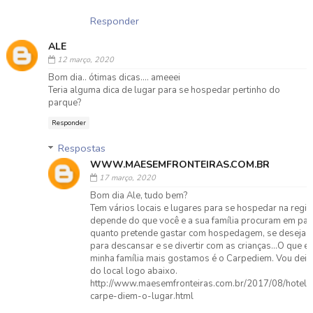
Responder
ALE
12 março, 2020
Bom dia.. ótimas dicas.... ameeei
Teria alguma dica de lugar para se hospedar pertinho do
parque?
Responder
Respostas
WWW.MAESEMFRONTEIRAS.COM.BR
17 março, 2020
Bom dia Ale, tudo bem?
Tem vários locais e lugares para se hospedar na regiã
depende do que você e a sua família procuram em part
quanto pretende gastar com hospedagem, se deseja u
para descansar e se divertir com as crianças...O que eu
minha família mais gostamos é o Carpediem. Vou deixa
do local logo abaixo.
http://www.maesemfronteiras.com.br/2017/08/hotel
carpe-diem-o-lugar.html