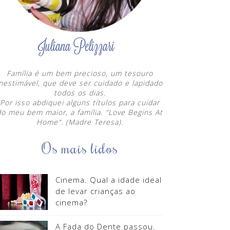
Família é um bem precioso, um tesouro
inestimável, que deve ser cuidado e lapidado
todos os dias.
Por isso abdiquei alguns títulos para cuidar
do meu bem maior, a família. "Love Begins At
Home". (Madre Teresa).
Os mais lidos
Cinema. Qual a idade ideal
de levar crianças ao
cinema?
A Fada do Dente passou.