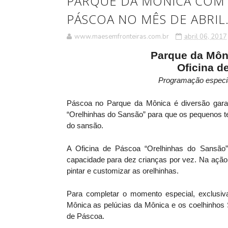
PARQUE DA MONICA COM 
PÁSCOA NO MÊS DE ABRIL
www.maesemfronteiras.com.br
abril 06, 2017
Parque da Môn
Oficina d
Programação especia
Páscoa no Parque da Mônica é diversão garant
“Orelhinhas do Sansão” para que os pequenos t
do sansão.
A Oficina de Páscoa “Orelhinhas do Sansão”
capacidade para dez crianças por vez. Na ação,
pintar e customizar as orelhinhas.
Para completar o momento especial, exclusiv
Mônica as pelúcias da Mônica e os coelhinhos
de Páscoa.