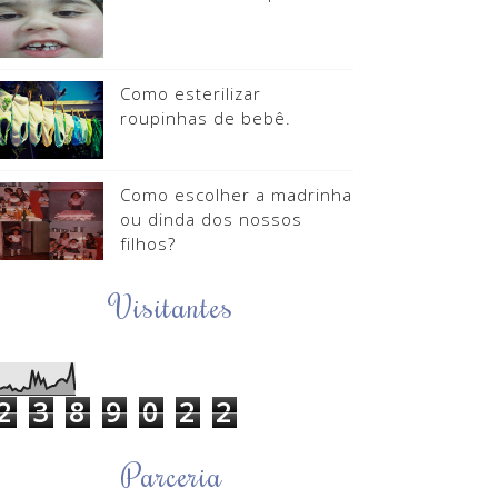
Como esterilizar
roupinhas de bebê.
Como escolher a madrinha
ou dinda dos nossos
filhos?
Visitantes
2
3
8
9
0
2
2
Parceria