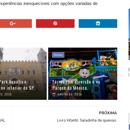
m experiências inesquecíveis com opções variadas de
ferias
f
Park Aquático.
Férias com diversão é no
 no interior de SP.
Parque da Mônica.
22, 2020
JANEIRO 09, 2020
PRÓXIMA
NAL
Livro Infantil: Saladinha de queixas.