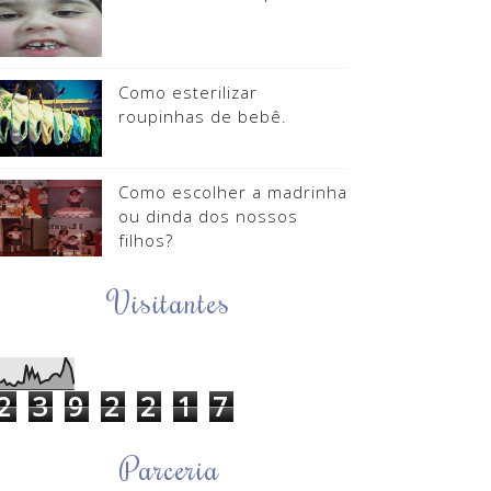
Como esterilizar
roupinhas de bebê.
Como escolher a madrinha
ou dinda dos nossos
filhos?
Visitantes
2
3
9
2
2
1
7
Parceria