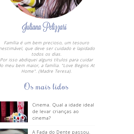
Família é um bem precioso, um tesouro
inestimável, que deve ser cuidado e lapidado
todos os dias.
Por isso abdiquei alguns títulos para cuidar
do meu bem maior, a família. "Love Begins At
Home". (Madre Teresa).
Os mais lidos
Cinema. Qual a idade ideal
de levar crianças ao
cinema?
A Fada do Dente passou.