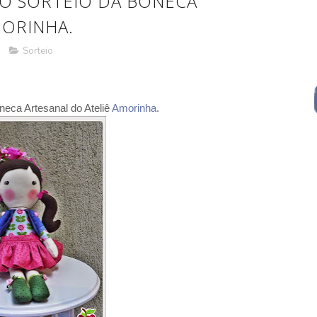
O SORTEIO DA BONECA
MORINHA.
Sorteio
oneca Artesanal do Ateliê
Amorinha
.