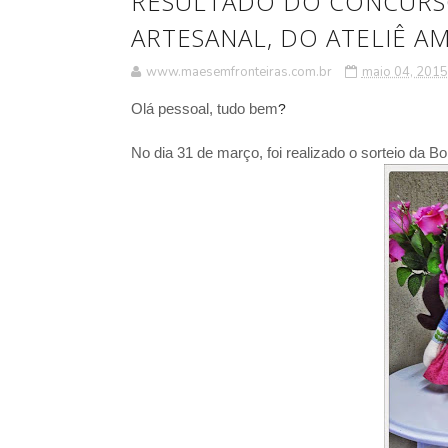
RESULTADO DO CONCURS
ARTESANAL, DO ATELIÊ A
www.maesemfronteiras.com.br
maio 04, 2015
Olá pessoal, tudo bem
?
No dia 31 de março, foi realizado o sorteio da B