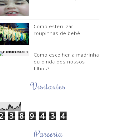
Como esterilizar
roupinhas de bebê.
Como escolher a madrinha
ou dinda dos nossos
filhos?
Visitantes
2
3
8
9
4
3
4
Parceria