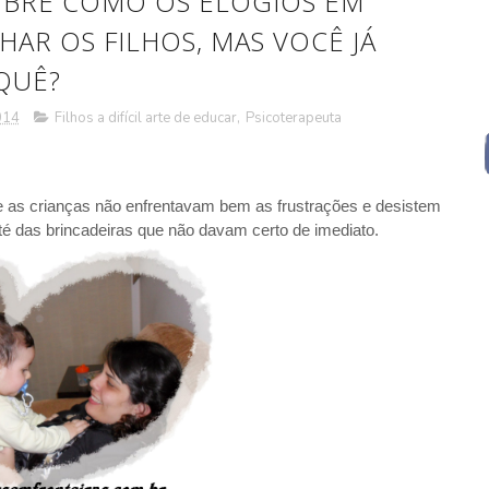
OBRE COMO OS ELOGIOS EM
AR OS FILHOS, MAS VOCÊ JÁ
QUÊ?
014
Filhos a difícil arte de educar
,
Psicoterapeuta
as crianças não enfrentavam bem as frustrações e desistem
 até das brincadeiras que não davam certo de imediato.