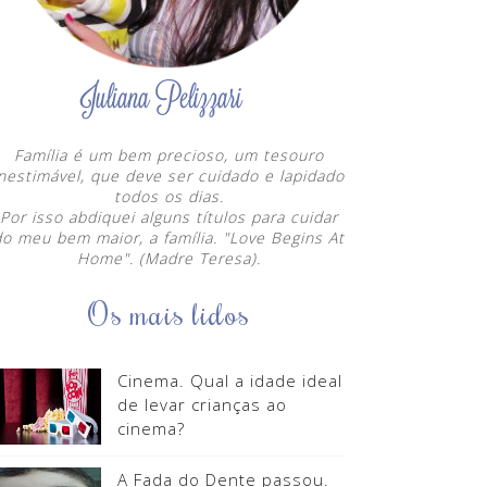
Família é um bem precioso, um tesouro
inestimável, que deve ser cuidado e lapidado
todos os dias.
Por isso abdiquei alguns títulos para cuidar
do meu bem maior, a família. "Love Begins At
Home". (Madre Teresa).
Os mais lidos
Cinema. Qual a idade ideal
de levar crianças ao
cinema?
A Fada do Dente passou.