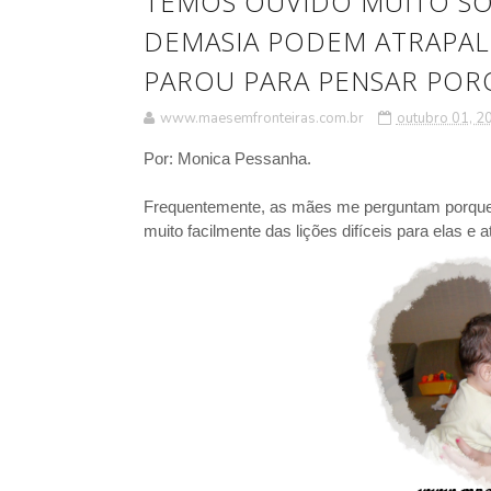
TEMOS OUVIDO MUITO S
DEMASIA PODEM ATRAPALH
PAROU PARA PENSAR POR
www.maesemfronteiras.com.br
outubro 01, 2
Por: Monica Pessanha.
Frequentemente, as mães me perguntam porque 
muito facilmente das lições difíceis para elas e