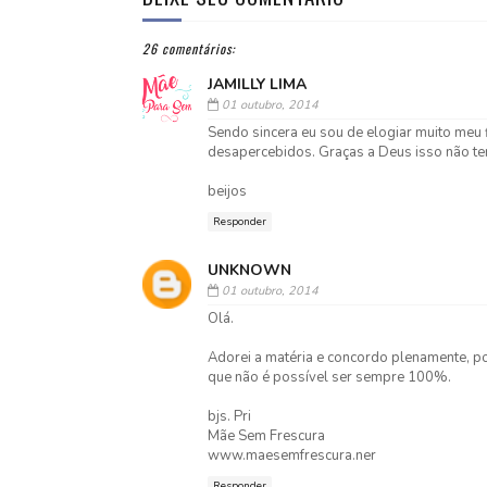
26 comentários:
JAMILLY LIMA
01 outubro, 2014
Sendo sincera eu sou de elogiar muito meu 
desapercebidos. Graças a Deus isso não te
beijos
Responder
UNKNOWN
01 outubro, 2014
Olá.
Adorei a matéria e concordo plenamente, po
que não é possível ser sempre 100%.
bjs. Pri
Mãe Sem Frescura
www.maesemfrescura.ner
Responder