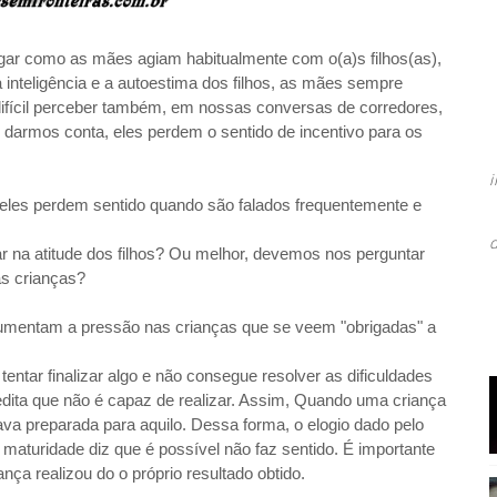
igar como as mães agiam habitualmente com o(a)s filhos(as),
 inteligência e a autoestima dos filhos, as mães sempre
ifícil perceber também, em nossas conversas de corredores,
darmos conta, eles perdem o sentido de incentivo para os
les perdem sentido quando são falados frequentemente e
r na atitude dos filhos? Ou melhor, devemos nos perguntar
as crianças?
aumentam a pressão nas crianças que se veem "obrigadas" a
ntar finalizar algo e não consegue resolver as dificuldades
edita que não é capaz de realizar. Assim, Quando uma criança
stava preparada para aquilo. Dessa forma, o elogio dado pelo
a maturidade diz que é possível não faz sentido. É importante
ça realizou do o próprio resultado obtido.