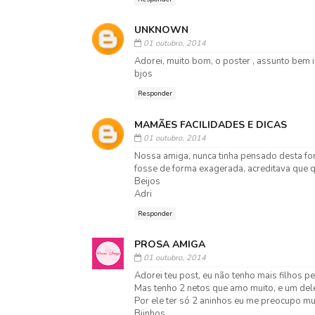
UNKNOWN
01 outubro, 2014
Adorei, muito bom, o poster , assunto bem i
bjos
Responder
MAMÃES FACILIDADES E DICAS
01 outubro, 2014
Nossa amiga, nunca tinha pensado desta fo
fosse de forma exagerada, acreditava que 
Beijos
Adri
Responder
PROSA AMIGA
01 outubro, 2014
Adorei teu post, eu não tenho mais filhos p
Mas tenho 2 netos que amo muito, e um dele
Por ele ter só 2 aninhos eu me preocupo mui
Bjinhos.