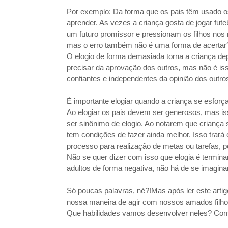
Por exemplo: Da forma que os pais têm usado os 
aprender. As vezes a criança gosta de jogar fut
um futuro promissor e pressionam os filhos nos
mas o erro também não é uma forma de acertar
O elogio de forma demasiada torna a criança dep
precisar da aprovação dos outros, mas não é iss
confiantes e independentes da opinião dos outro
É importante elogiar quando a criança se esforç
Ao elogiar os pais devem ser generosos, mas iss
ser sinônimo de elogio. Ao notarem que criança 
tem condições de fazer ainda melhor. Isso trará
processo para realização de metas ou tarefas, po
Não se quer dizer com isso que elogia é terminant
adultos de forma negativa, não há de se imagina
Só poucas palavras, né?!Mas após ler este ar
nossa maneira de agir com nossos amados filho
Que habilidades vamos desenvolver neles? Com