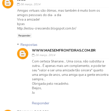
06 março, 2014
Amigas virtuais são ótimas, mas também é muito bom os
amigos pessoais do dia- a dia
Viva a amizade!
bjcas
http://estou-crescendo.blogspot.com.br/
Responder
Respostas
WWW.MAESEMFRONTEIRAS.COM.BR
26 março, 2014
Com certeza Shairane... Uma coisa, não substitui a
outra... É apenas mais um complemento, e pode ter
seu "valor e ser uma amizade tão sincera" quanto
uma amiga de anos, uma amiga que a gente encontra
sempre...
Obrigada pelo recadinho.
Beijos,
Ju
Responder